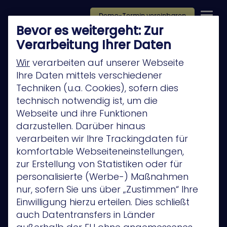
Demo-Termin vereinbaren
Bevor es weitergeht: Zur
Verarbeitung Ihrer Daten
Wir
verarbeiten auf unserer Webseite
Ihre Daten mittels verschiedener
Techniken (u.a. Cookies), sofern dies
Platform
technisch notwendig ist, um die
Company
Webseite und ihre Funktionen
darzustellen. Darüber hinaus
Technology Partners
verarbeiten wir Ihre Trackingdaten für
Privacy Policy
komfortable Webseiteneinstellungen,
zur Erstellung von Statistiken oder für
Anwendungsfälle
personalisierte (Werbe-) Maßnahmen
Privacy Policy
nur, sofern Sie uns über „Zustimmen“ Ihre
Einwilligung hierzu erteilen. Dies schließt
auch Datentransfers in Länder