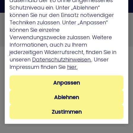
außerhalb der EU ohne angemessenes
Schutzniveau ein. Unter „Ablehnen“
können Sie nur den Einsatz notwendiger
© 2026 XM Cyber All Rights Reserved
Techniken zulassen. Unter „Anpassen“
können Sie einzelne
Privacy Policy
Terms of Use
Cookie Policy
Verwendungszwecke zulassen. Weitere
Security, Compliance and Privacy
Informationen, auch zu Ihrem
jederzeitigen Widerrufsrecht, finden Sie in
unseren
Datenschutzhinweisen.
. Unser
Impressum finden Sie
hier.
Anpassen
Ablehnen
Zustimmen