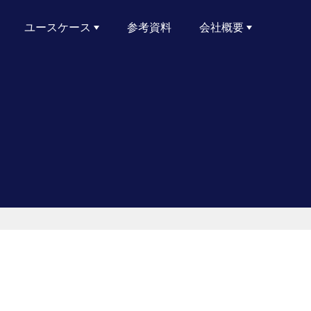
ユースケース
参考資料
会社概要
サイバーリスクレポート
ランサムウェアへの備え
サプライチェーンおよびサードパーティのリスク管理
Active Directoryのセキュリティ
リスクエクスポージャーの削減
クラウドセキュリティ