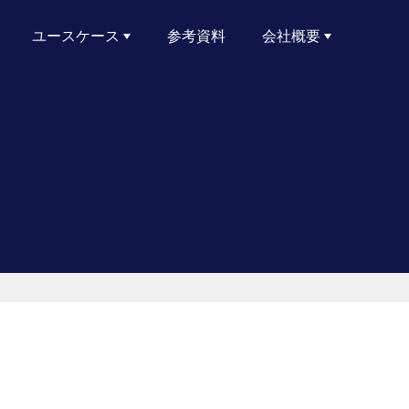
ユースケース
参考資料
会社概要
サイバーリスクレポート
ランサムウェアへの備え
サプライチェーンおよびサードパーティのリスク管理
Active Directoryのセキュリティ
リスクエクスポージャーの削減
クラウドセキュリティ