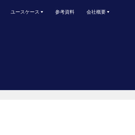
ユースケース
参考資料
会社概要
サイバーリスクレポート
ランサムウェアへの備え
サプライチェーンおよびサードパーティのリスク管理
Active Directoryのセキュリティ
リスクエクスポージャーの削減
クラウドセキュリティ