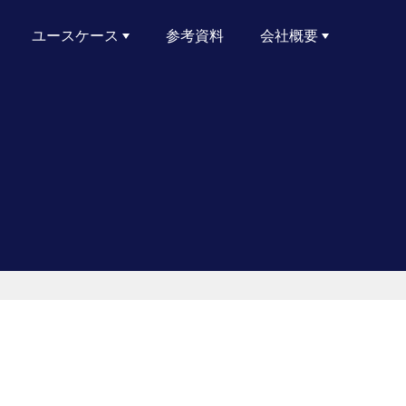
ユースケース
参考資料
会社概要
サイバーリスクレポート
ランサムウェアへの備え
サプライチェーンおよびサードパーティのリスク管理
Active Directoryのセキュリティ
リスクエクスポージャーの削減
クラウドセキュリティ