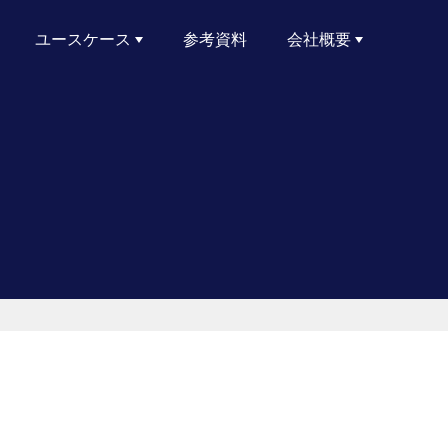
ユースケース
参考資料
会社概要
サイバーリスクレポート
ランサムウェアへの備え
サプライチェーンおよびサードパーティのリスク管理
Active Directoryのセキュリティ
リスクエクスポージャーの削減
クラウドセキュリティ