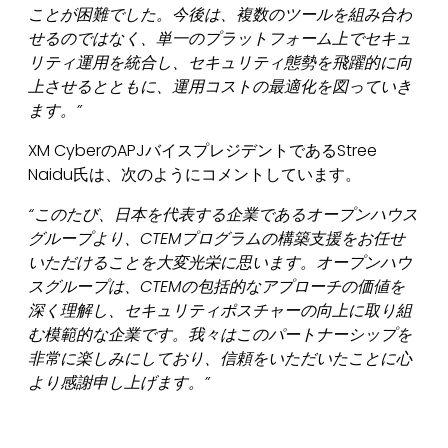
ことが困難でした。今後は、複数のツールを組み合わ
せるのではなく、単一のプラットフォーム上でセキュ
リティ運用を統合し、セキュリティ態勢を飛躍的に向
上させるとともに、運用コストの最適化を図っていき
ます。
”
XM CyberのAPJバイスプレジデントであるStree
Naidu氏は、次のようにコメントしています。
“
このたび、日本を代表する企業であるオープンハウス
グループより、
CTEM
プログラムの構築支援をお任せ
いただけることを大変光栄に思います。オープンハウ
スグループは、
CTEM
の包括的なアプローチの価値を
深く理解し、セキュリティポスチャーの向上に取り組
む模範的な企業です。我々はこのパートナーシップを
非常に楽しみにしており、信頼をいただいたことに心
より感謝申し上げます。
”