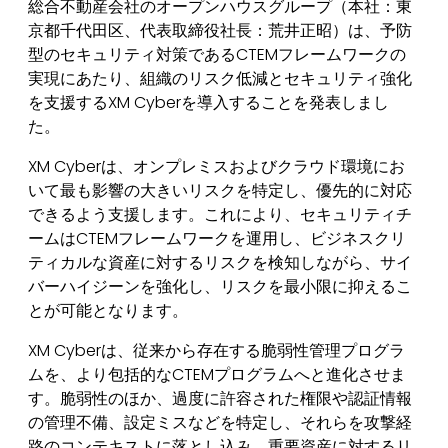
総合不動産会社のオープンハウスグループ（本社：
東
京都千代田区、代表取締役社長：荒井正昭）は、
予防
型のセキュリティ対策である
CTEM
フレームワークの
実現に
あたり、組織のリスク低減とセキュリティ強化
を支援する
XM Cyber
を導入することを発表しまし
た。
XM Cyberは、オンプレミスおよびクラウド環境にお
いて最も影響の大きいリスクを特定し、優先的に対応
できるよう支援します。これにより、セキュリティチ
ームはCTEMフレームワークを運用し、ビジネスクリ
ティカルな資産に対するリスクを検知しながら、サイ
バーハイジーンを強化し、リスクを最小限に抑えるこ
とが可能となります。
XM Cyberは、従来から存在する脆弱性管理プログラ
ムを、より包括的なCTEMプログラムへと進化させま
す。脆弱性のほか、過度に許容された権限や認証情報
の管理不備、設定ミスなどを特定し、それらを攻撃経
路のコンテキストに落とし込み、重要資産に対するリ