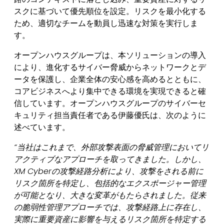
スクに基づいて優先順位を設定。リスクを最小化する
ため、適切なチームを動員し迅速な対策を実行しま
す。
オープンハウスグループは、本ソリューションの導入
により、進化するサイバー脅威からネットワークとデ
ータを保護し、企業全体の安心感を高めるとともに、
コアビジネスへより集中できる環境を実現できると確
信しています。オープンハウスグループのサイバーセ
キュリティ担当責任者である伊藤優氏は、次のように
述べています。
“
当社はこれまで、外部攻撃表面の脅威管理においてリ
アクティブなアプローチを取ってきました。しかし、
XM Cyber
の攻撃経路分析により、攻撃をされる前に
リスク箇所を特定し、包括的なエクスポージャー管理
が可能となり、大きな変革がもたらされました。従来
の脆弱性管理アプローチでは、攻撃経路上に存在し、
実際に重要資産に影響を与えるリスク箇所を特定する