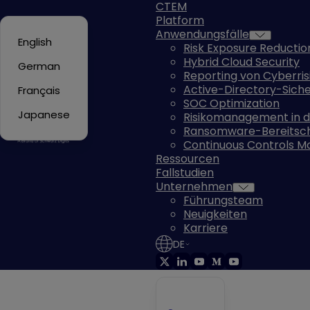
CTEM
Platform
Anwendungsfälle
English
Risk Exposure Reductio
Hybrid Cloud Security
German
Reporting von Cyberris
Active-Directory-Siche
Français
SOC Optimization
Japanese
Risikomanagement in de
Ransomware-Bereitsc
Continuous Controls Mo
Ressourcen
Fallstudien
Unternehmen
Führungsteam
Neuigkeiten
Karriere
DE
DAS WESENTLICHE IM BLICK
English