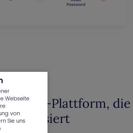
n
ener
die Webseite
agement-Plattform, die
hre
lung von
e visualisiert
rn Sie uns
h