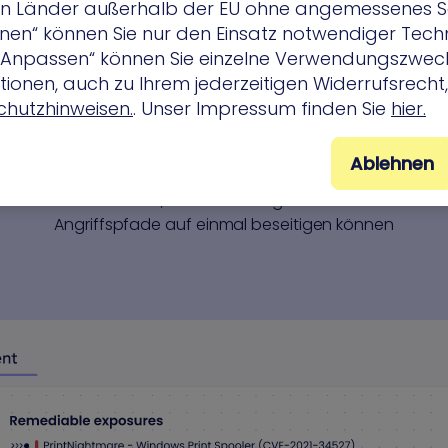
 in Länder außerhalb der EU ohne angemessenes 
ehnen“ können Sie nur den Einsatz notwendiger Tech
 „Anpassen“ können Sie einzelne Verwendungszweck
Priorisierung nach echtem
ionen, auch zu Ihrem jederzeitigen Widerrufsrecht, 
Schadenspotenzial statt
hutzhinweisen.
. Unser Impressum finden Sie
hier.
abstrakten Schweregraden
Ablehnen
XM Cyber konzentriert sich auf ausnutzbare
Choke Points, an denen Sie gleich mehrere
Angriffspfade auf einmal beseitigen können