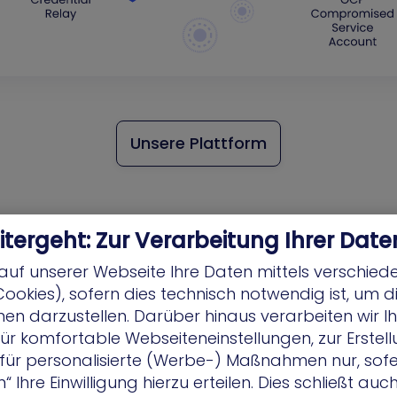
Unsere Plattform
itergeht: Zur Verarbeitung Ihrer Date
auf unserer Webseite Ihre Daten mittels verschied
Cookies), sofern dies technisch notwendig ist, um 
grierten Exposure-Man
nen darzustellen. Darüber hinaus verarbeiten wir I
ür komfortable Webseiteneinstellungen, zur Erstel
ten Angriffspfade für Si
r für personalisierte (Werbe-) Maßnahmen nur, sofe
 Ihre Einwilligung hierzu erteilen. Dies schließt auc