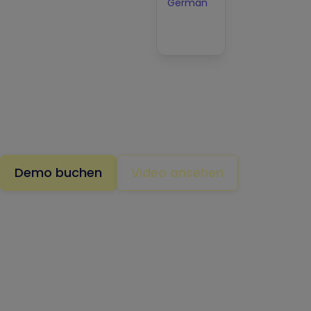
Angriffe verhind
German
Français
minimieren
Japanese
Seien Sie Angreifern immer einen Schritt voraus – X
IHRER Umgebung nicht ausgenutzt werden können
Demo buchen
Video ansehen