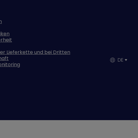
n
iken
rheit
r Lieferkette und bei Dritten
haft
DE
nitoring