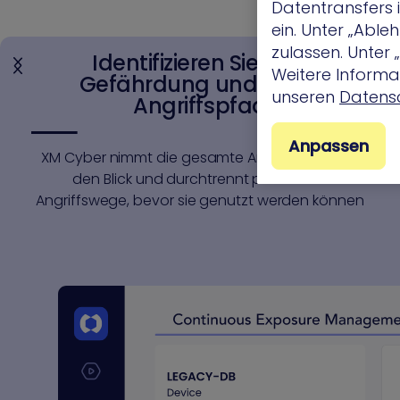
Datentransfers
ein. Unter „Abl
zulassen. Unter
Identifizieren Sie jede
Weitere Informat
Gefährdung und jeden
unseren
Datensc
Angriffspfad
Anpassen
XM Cyber nimmt die gesamte Angriffsfläche in
den Blick und durchtrennt potenzielle
Angriffswege, bevor sie genutzt werden können