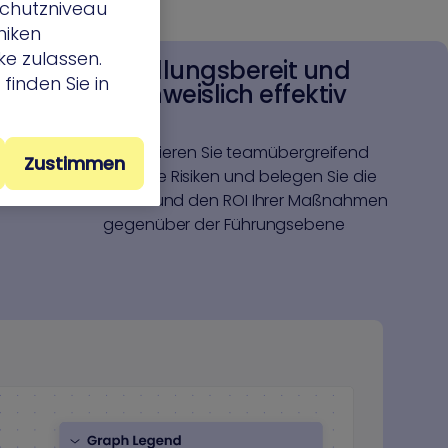
Schutzniveau
niken
e zulassen.
Handlungsbereit und
finden Sie in
nachweislich effektiv
Kommunizieren Sie teamübergreifend
Zustimmen
bestehende Risiken und belegen Sie die
Wirksamkeit und den ROI Ihrer Maßnahmen
gegenüber der Führungsebene