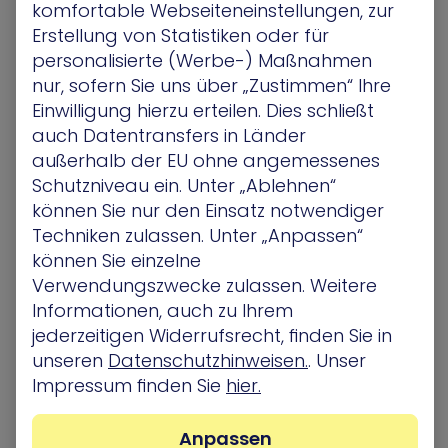
Warnmeldungen zu potenziellen Angriffspfaden
komfortable Webseiteneinstellungen, zur
effektiver priorisieren.
Erstellung von Statistiken oder für
personalisierte (Werbe-) Maßnahmen
Fallstudie ansehen
nur, sofern Sie uns über „Zustimmen“ Ihre
Einwilligung hierzu erteilen. Dies schließt
auch Datentransfers in Länder
außerhalb der EU ohne angemessenes
Schutzniveau ein. Unter „Ablehnen“
können Sie nur den Einsatz notwendiger
Techniken zulassen. Unter „Anpassen“
können Sie einzelne
Verwendungszwecke zulassen. Weitere
Informationen, auch zu Ihrem
jederzeitigen Widerrufsrecht, finden Sie in
unseren
Datenschutzhinweisen.
. Unser
Verbesserte
Impressum finden Sie
hier.
Sicherheitsmaßnahmen
Anpassen
Flexible Datenintegration über mehr als 700 APIs: