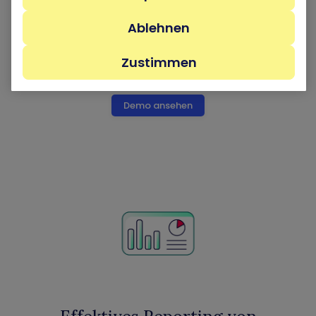
Beschleunigen Sie die Triage- und
Ablehnen
Untersuchungszeit, um Probleme zu beheben,
bevor sie von Angreifern ausgenutzt werden.
Automatisieren Sie Sicherheitsprozesse dank einer
Zustimmen
Vielzahl von Technologieintegrationen.
Demo ansehen