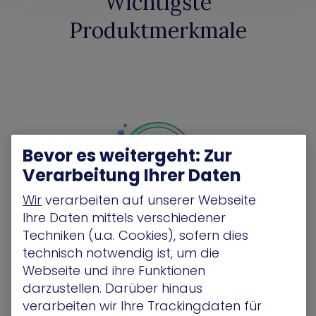
Wichtigste
Produktmerkmale
Bevor es weitergeht: Zur
Verarbeitung Ihrer Daten
Wir
verarbeiten auf unserer Webseite
Ihre Daten mittels verschiedener
Techniken (u.a. Cookies), sofern dies
Optimierter Schutz
technisch notwendig ist, um die
Webseite und ihre Funktionen
Stellen Sie bei Sicherheitsvorfällen zusätzlichen
darzustellen. Darüber hinaus
Kontext für Überwachungswerkzeuge wie SIEM und
EDR bereit. So können SOC-Analysten
verarbeiten wir Ihre Trackingdaten für