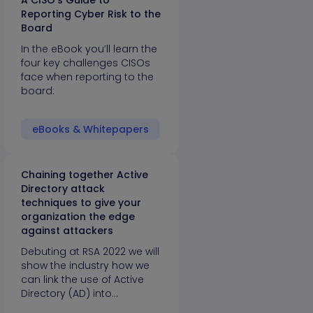
A CISO’s Guide to
Reporting Cyber Risk to the
Board
In the eBook you’ll learn the
four key challenges CISOs
face when reporting to the
board:
eBooks & Whitepapers
Chaining together Active
Directory attack
techniques to give your
organization the edge
against attackers
Debuting at RSA 2022 we will
show the industry how we
can link the use of Active
Directory (AD) into…