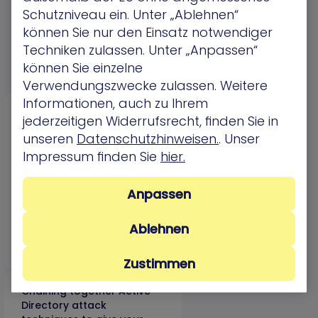
Ressourcen
Schutzniveau ein. Unter „Ablehnen“
können Sie nur den Einsatz notwendiger
Weitere Informationen
Techniken zulassen. Unter „Anpassen“
können Sie einzelne
Verwendungszwecke zulassen. Weitere
Informationen, auch zu Ihrem
A CISO’s Guide to
jederzeitigen Widerrufsrecht, finden Sie in
Reporting Cyber Risk to the
unseren
Datenschutzhinweisen.
. Unser
Board
Impressum finden Sie
hier.
In the eBook you’ll learn the
four key challenges CISOs
face when reporting to the
Anpassen
board:
Ablehnen
eBooks & Whitepapers
Zustimmen
Chaining together Active
Directory attack