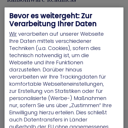
Unterbrechen Sie proaktiv mögliche Angriffspfade,
Bevor es weitergeht: Zur
die für Ransomware-Attacken genutzt werden
könnten
Verarbeitung Ihrer Daten
Mehr lesen
Wir
verarbeiten auf unserer Webseite
Ihre Daten mittels verschiedener
Techniken (u.a. Cookies), sofern dies
Simulation von
technisch notwendig ist, um die
Sicherheitsverletzungen und Angriffen
Webseite und ihre Funktionen
Identifizieren Sie alle verborgenen Angriffspfade
darzustellen. Darüber hinaus
und schützen Sie kritische
verarbeiten wir Ihre Trackingdaten für
Unternehmensressourcen. Alles in Echtzeit.
komfortable Webseiteneinstellungen,
Mehr lesen
zur Erstellung von Statistiken oder für
personalisierte (Werbe-) Maßnahmen
nur, sofern Sie uns über „Zustimmen“ Ihre
Einwilligung hierzu erteilen. Dies schließt
auch Datentransfers in Länder
außerhalb der EU ohne angemessenes