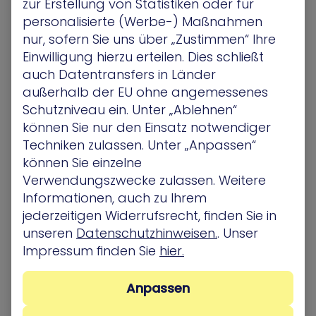
zur Erstellung von Statistiken oder für
Ressourcen
personalisierte (Werbe-) Maßnahmen
nur, sofern Sie uns über „Zustimmen“ Ihre
Einwilligung hierzu erteilen. Dies schließt
auch Datentransfers in Länder
CTEM: Ein moderner Ansatz für kontinuierliches
außerhalb der EU ohne angemessenes
Bedrohungsmanagement
Schutzniveau ein. Unter „Ablehnen“
In einer Zeit, in der Cyberbedrohungen ständig
können Sie nur den Einsatz notwendiger
zunehmen und immer komplexer werden,
Techniken zulassen. Unter „Anpassen“
benötigen Unternehmen einen dynamischen
können Sie einzelne
Ansatz, um ihre Sicherheitslage…
Verwendungszwecke zulassen. Weitere
Informationen, auch zu Ihrem
Ressourcen
jederzeitigen Widerrufsrecht, finden Sie in
unseren
Datenschutzhinweisen.
. Unser
Impressum finden Sie
hier.
4-Schritte-Ansatz zur Identifizierung und
Anpassen
Absicherung geschäftskritischer Assets: Ein
ganzheitlicher Blick auf Cybersicherheit