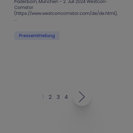
Paderborn, München – 2. Juli 2024 Westcon-
Comstor
(https://www.westconcomstor.com/de/de.html),
…
Pressemitteilung
1
2
3
4