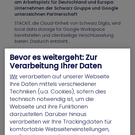
am Arbeitsplatz für Deutschland und Europa:
Unternehmen der Schwarz Gruppe und Google
unterzeichnen Partnerschaft
STACKIT, die Cloud-Einheit von Schwarz Digits, wird
local data storage für Google Workspace
bereitstellen und clientseitige Verschlüsselung
bieten. Dadurch entsteht…
Bevor es weitergeht: Zur
Pressemitteilung
Verarbeitung Ihrer Daten
Wir
verarbeiten auf unserer Webseite
Ihre Daten mittels verschiedener
Proaktive Cloud-Sicherheit durch Continuous
Techniken (u.a. Cookies), sofern dies
Threat Exposure Management (CTEM)
technisch notwendig ist, um die
Cloud-Lösungen sind heute allgegenwärtig und
Webseite und ihre Funktionen
bieten Unternehmen Flexibilität und Effizienz.
darzustellen. Darüber hinaus
Gleichzeitig sind sie jedoch zunehmend
verarbeiten wir Ihre Trackingdaten für
Angriffszielen ausgesetzt. Im Jahr 2023…
komfortable Webseiteneinstellungen,