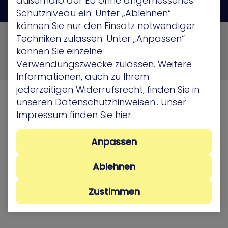
außerhalb der EU ohne angemessenes
Schutzniveau ein. Unter „Ablehnen“
können Sie nur den Einsatz notwendiger
© 2026 XM Cyber All Rights Reserved
Techniken zulassen. Unter „Anpassen“
können Sie einzelne
Privacy Policy
Terms of Use
Cookie Policy
Verwendungszwecke zulassen. Weitere
Security, Compliance and Privacy
Informationen, auch zu Ihrem
jederzeitigen Widerrufsrecht, finden Sie in
unseren
Datenschutzhinweisen.
. Unser
Impressum finden Sie
hier.
Anpassen
Ablehnen
Zustimmen