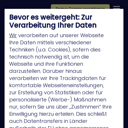
Demo-Termin vereinbaren
Bevor es weitergeht: Zur
Verarbeitung Ihrer Daten
Wir
verarbeiten auf unserer Webseite
Ihre Daten mittels verschiedener
Techniken (u.a. Cookies), sofern dies
Platform
technisch notwendig ist, um die
Company
Webseite und ihre Funktionen
darzustellen. Darüber hinaus
Technology Partners
verarbeiten wir Ihre Trackingdaten für
Privacy Policy
komfortable Webseiteneinstellungen,
zur Erstellung von Statistiken oder für
Anwendungsfälle
personalisierte (Werbe-) Maßnahmen
Privacy Policy
nur, sofern Sie uns über „Zustimmen“ Ihre
Einwilligung hierzu erteilen. Dies schließt
auch Datentransfers in Länder