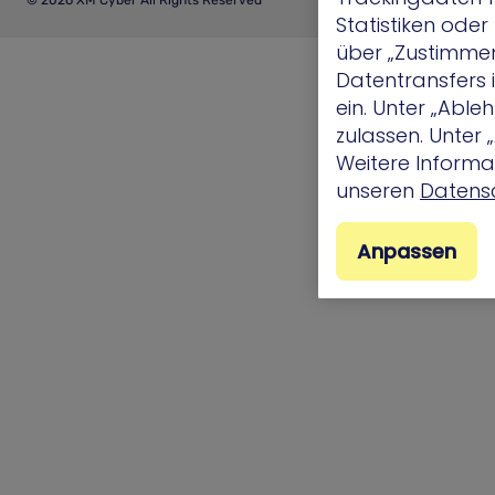
© 2026 XM Cyber All Rights Reserved
Statistiken ode
über „Zustimmen“
Datentransfers
ein. Unter „Abl
zulassen. Unter
Weitere Informat
unseren
Datensc
Anpassen