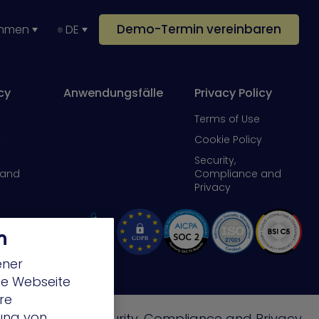
Demo-Termin vereinbaren
ehmen
DE
cy
Anwendungsfälle
Privacy Policy
Terms of Use
y
Cookie Policy
Security,
 and
Compliance and
Privacy
n
ener
die Webseite
re
lung von
e
Cookie Policy
Security, Compliance and Privacy