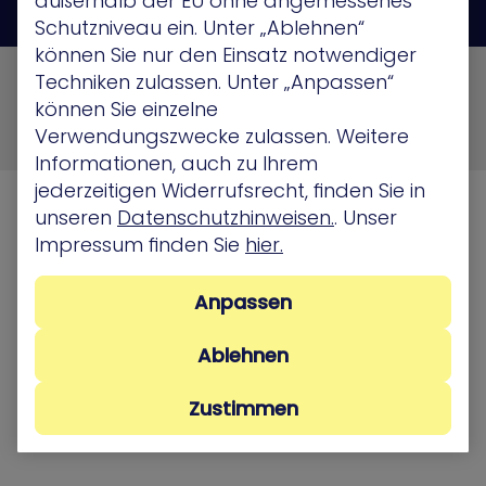
außerhalb der EU ohne angemessenes
Schutzniveau ein. Unter „Ablehnen“
können Sie nur den Einsatz notwendiger
© 2026 XM Cyber All Rights Reserved
Techniken zulassen. Unter „Anpassen“
können Sie einzelne
Privacy Policy
Terms of Use
Cookie Policy
Verwendungszwecke zulassen. Weitere
Security, Compliance and Privacy
Informationen, auch zu Ihrem
jederzeitigen Widerrufsrecht, finden Sie in
unseren
Datenschutzhinweisen.
. Unser
Impressum finden Sie
hier.
Anpassen
Ablehnen
Zustimmen