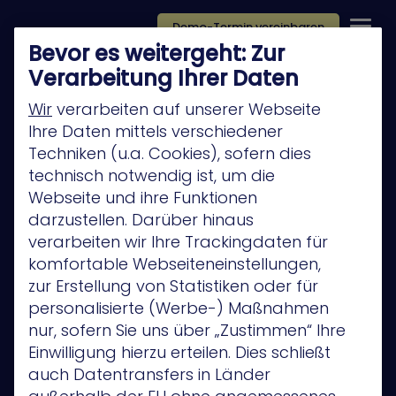
Demo-Termin vereinbaren
Bevor es weitergeht: Zur
Verarbeitung Ihrer Daten
Wir
verarbeiten auf unserer Webseite
Ihre Daten mittels verschiedener
Techniken (u.a. Cookies), sofern dies
Platform
technisch notwendig ist, um die
Company
Webseite und ihre Funktionen
darzustellen. Darüber hinaus
Technology Partners
verarbeiten wir Ihre Trackingdaten für
Privacy Policy
komfortable Webseiteneinstellungen,
zur Erstellung von Statistiken oder für
Anwendungsfälle
personalisierte (Werbe-) Maßnahmen
Privacy Policy
nur, sofern Sie uns über „Zustimmen“ Ihre
Einwilligung hierzu erteilen. Dies schließt
auch Datentransfers in Länder