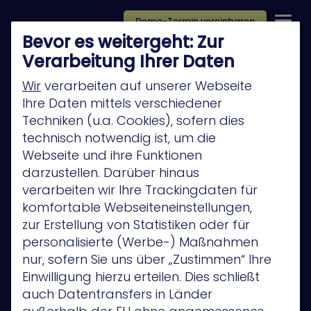
Demo-Termin vereinbaren
Bevor es weitergeht: Zur
Verarbeitung Ihrer Daten
Wir
verarbeiten auf unserer Webseite
Ihre Daten mittels verschiedener
Techniken (u.a. Cookies), sofern dies
Platform
technisch notwendig ist, um die
Company
Webseite und ihre Funktionen
darzustellen. Darüber hinaus
Technology Partners
verarbeiten wir Ihre Trackingdaten für
Privacy Policy
komfortable Webseiteneinstellungen,
zur Erstellung von Statistiken oder für
Anwendungsfälle
personalisierte (Werbe-) Maßnahmen
Privacy Policy
nur, sofern Sie uns über „Zustimmen“ Ihre
Einwilligung hierzu erteilen. Dies schließt
auch Datentransfers in Länder