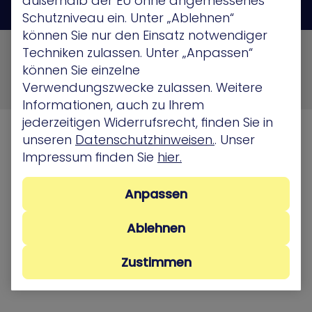
außerhalb der EU ohne angemessenes
Schutzniveau ein. Unter „Ablehnen“
können Sie nur den Einsatz notwendiger
© 2026 XM Cyber All Rights Reserved
Techniken zulassen. Unter „Anpassen“
können Sie einzelne
Privacy Policy
Terms of Use
Cookie Policy
Verwendungszwecke zulassen. Weitere
Security, Compliance and Privacy
Informationen, auch zu Ihrem
jederzeitigen Widerrufsrecht, finden Sie in
unseren
Datenschutzhinweisen.
. Unser
Impressum finden Sie
hier.
Anpassen
Ablehnen
Zustimmen