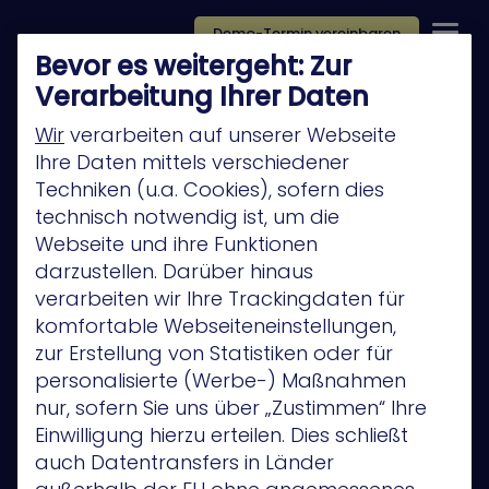
Demo-Termin vereinbaren
Bevor es weitergeht: Zur
Verarbeitung Ihrer Daten
Wir
verarbeiten auf unserer Webseite
Ihre Daten mittels verschiedener
Techniken (u.a. Cookies), sofern dies
Platform
technisch notwendig ist, um die
Company
Webseite und ihre Funktionen
darzustellen. Darüber hinaus
Technology Partners
verarbeiten wir Ihre Trackingdaten für
Privacy Policy
komfortable Webseiteneinstellungen,
zur Erstellung von Statistiken oder für
Anwendungsfälle
personalisierte (Werbe-) Maßnahmen
Privacy Policy
nur, sofern Sie uns über „Zustimmen“ Ihre
Einwilligung hierzu erteilen. Dies schließt
auch Datentransfers in Länder