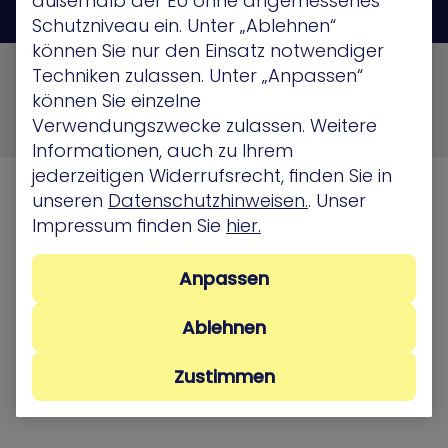
außerhalb der EU ohne angemessenes
Schutzniveau ein. Unter „Ablehnen“
können Sie nur den Einsatz notwendiger
© 2026 XM Cyber All Rights Reserved
Techniken zulassen. Unter „Anpassen“
können Sie einzelne
Privacy Policy
Terms of Use
Cookie Policy
Verwendungszwecke zulassen. Weitere
Security, Compliance and Privacy
Informationen, auch zu Ihrem
jederzeitigen Widerrufsrecht, finden Sie in
unseren
Datenschutzhinweisen.
. Unser
Impressum finden Sie
hier.
Anpassen
Ablehnen
Zustimmen