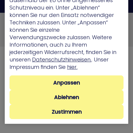
außerhalb der EU ohne angemessenes
Schutzniveau ein. Unter „Ablehnen“
können Sie nur den Einsatz notwendiger
© 2026 XM Cyber All Rights Reserved
Techniken zulassen. Unter „Anpassen“
können Sie einzelne
Privacy Policy
Terms of Use
Cookie Policy
Verwendungszwecke zulassen. Weitere
Security, Compliance and Privacy
Informationen, auch zu Ihrem
jederzeitigen Widerrufsrecht, finden Sie in
unseren
Datenschutzhinweisen.
. Unser
Impressum finden Sie
hier.
Anpassen
Ablehnen
Zustimmen