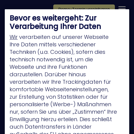
Demo-Termin vereinbaren
Bevor es weitergeht: Zur
Verarbeitung Ihrer Daten
Wir
verarbeiten auf unserer Webseite
Ihre Daten mittels verschiedener
Techniken (u.a. Cookies), sofern dies
Platform
technisch notwendig ist, um die
Company
Webseite und ihre Funktionen
darzustellen. Darüber hinaus
Technology Partners
verarbeiten wir Ihre Trackingdaten für
Privacy Policy
komfortable Webseiteneinstellungen,
zur Erstellung von Statistiken oder für
Anwendungsfälle
personalisierte (Werbe-) Maßnahmen
Privacy Policy
nur, sofern Sie uns über „Zustimmen“ Ihre
Einwilligung hierzu erteilen. Dies schließt
auch Datentransfers in Länder