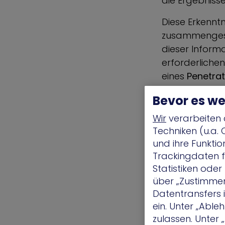
die Ergebniss
Diese Erkenntn
zusammengest
dieser Inform
erforderlich
eines
Penetrat
Anpassungen d
Bevor es we
Schwachstelle
Wir
verarbeiten 
Penetrationst
Techniken (u.a. 
gehören Tests,
und ihre Funktio
einer Firewall
Trackingdaten f
Szenario des „
Statistiken ode
dem Testteam 
über „Zustimmen“
oder gezielte 
Datentransfers
ein. Unter „Abl
Testzeitraum
zulassen. Unter