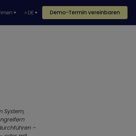
Demo-Termin vereinbaren
ehmen
DE
em System,
Angreifern
 durchführen –
– oder mit