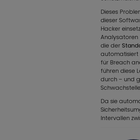
Dieses Problem
dieser Softwa
Hacker einset
Analysatoren 
die der
Standa
automatisiert 
für Breach and
führen diese 
durch – und g
Schwachstelle
Da sie automat
Sicherheitsum
Intervallen z