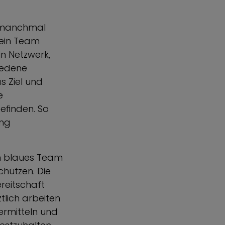
, manchmal
 ein Team
in Netzwerk,
iedene
s Ziel und
e
efinden. So
ung
in blaues Team
chützen. Die
eitschaft
lich arbeiten
ermitteln und