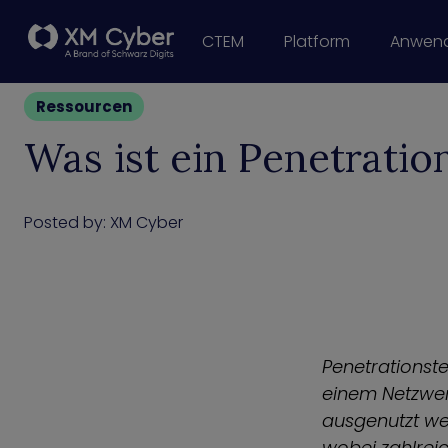
CTEM
Platform
Anwend
Risk Exposure
Hybrid Cloud Se
Reporting vo
Active-Directory
SOC Opt
Risikomanagement in der Liefe
Ransomware-
Continuous Contr
Ressourcen
Was ist ein Penetratio
Posted by:
XM Cyber
Penetrationste
einem Netzwerk
ausgenutzt we
wobei zahlrei