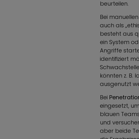
beurteilen.
Bei manuellen
auch als „eth
besteht aus qu
ein System od
Angriffe star
identifiziert 
Schwachstellen
könnten z. B. 
ausgenutzt w
Bei
Penetrati
eingesetzt, u
blauen Teams
und versuchen
aber beide Te