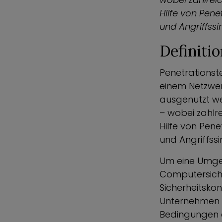
Hilfe von Pene
und Angriffssi
Definitio
Penetrationst
einem Netzwerk
ausgenutzt we
– wobei zahlr
Hilfe von Pen
und Angriffssi
Um eine Umgeb
Computersich
Sicherheitsko
Unternehmen da
Bedingungen d