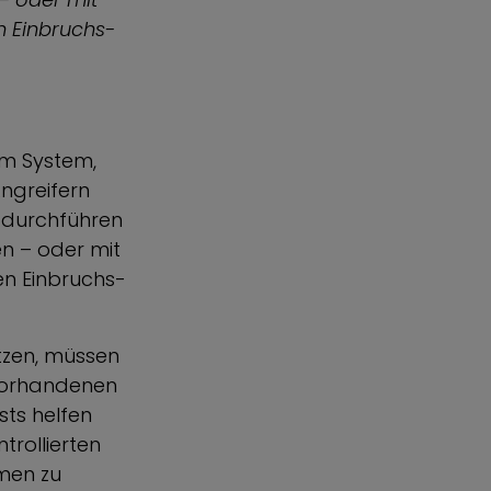
n Einbruchs-
em System,
Angreifern
l durchführen
n – oder mit
en Einbruchs-
tzen, müssen
vorhandenen
sts helfen
trollierten
men zu