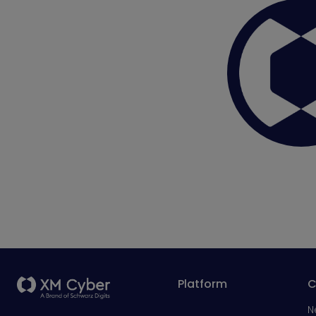
Platform
C
N