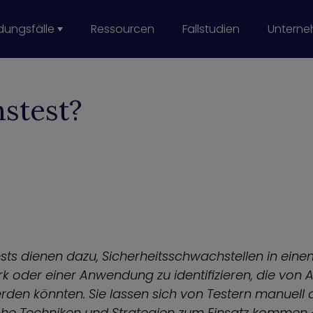
ungsfälle
Ressourcen
Fallstudien
Untern
 Reduction
curity
n Cyberrisiken
-Sicherheit
imization
rkette und bei Dritten
Bereitschaft
ols Monitoring
nstest?
sts dienen dazu, Sicherheitsschwachstellen in ein
 oder einer Anwendung zu identifizieren, die von 
rden könnten. Sie lassen sich von Testern manuell
che Techniken und Strategien zum Einsatz kommen 