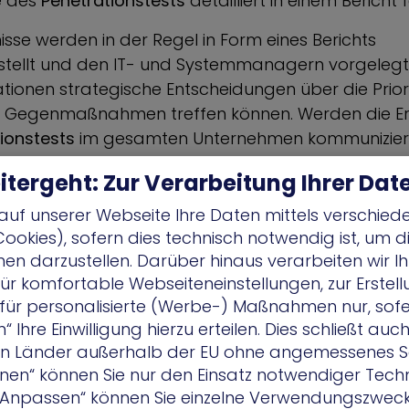
e des
Penetrationstests
detailliert in einem Bericht 
isse werden in der Regel in Form eines Berichts
ellt und den IT- und Systemmanagern vorgelegt
ationen strategische Entscheidungen über die Prior
en Gegenmaßnahmen treffen können. Werden die E
ionstests
im gesamten Unternehmen kommuniziert,
urchführen, um zu verhindern, dass die gleichen
itergeht: Zur Verarbeitung Ihrer Dat
n oder Probleme erneut auftreten.
auf unserer Webseite Ihre Daten mittels verschied
est-Teams können beliebig viele Teststrategien ve
Cookies), sofern dies technisch notwendig ist, um 
 die auf externe Server oder Geräte abzielen, Tests,
nen darzustellen. Darüber hinaus verarbeiten wir Ih
 einen Angriff durch einen autorisierten Benutzer imi
ür komfortable Webseiteneinstellungen, zur Erstel
verärgerten Mitarbeiters“), sogenannte „blinde“ Te
r für personalisierte (Werbe-) Maßnahmen nur, sofe
nur begrenzte Informationen zur Verfügung gest
 Ihre Einwilligung hierzu erteilen. Dies schließt auc
Teststrategien, bei denen alle Beteiligten während
 in Länder außerhalb der EU ohne angemessenes S
ehnen“ können Sie nur den Einsatz notwendiger Tech
s mit maximaler Transparenz zusammenarbeiten.
 „Anpassen“ können Sie einzelne Verwendungszweck