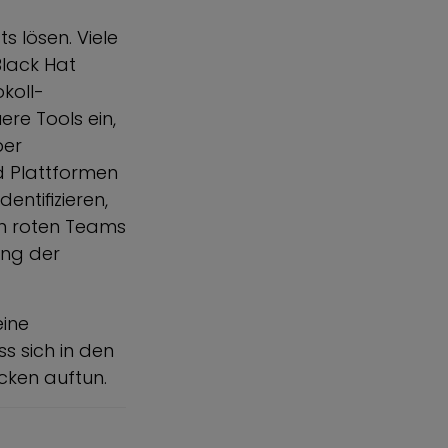
s lösen. Viele
Black Hat
koll-
re Tools ein,
ber
nd Plattformen
entifizieren,
on roten Teams
ung der
eine
s sich in den
cken auftun.