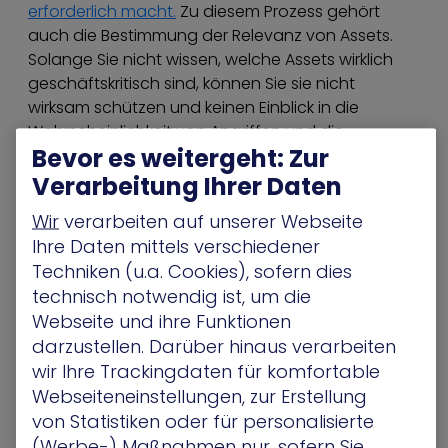
erforderlich macht.
Zu diesem Prozess gehört
auch die Bestimmung der Relevanz von Assets.
Solange Sie nicht wissen, welche Assets wirklich
geschäftskritisch sind, können Sie sie nicht
wirksam schützen und keinen Einblick in die
Wahrscheinlichkeit von Angriffen und die
Bevor es weitergeht: Zur
vorhandenen Risiken gewinnen.
Verarbeitung Ihrer Daten
Zu einer starken Sicherheitslage gehört auch ein
tiefes Verständnis der Wirksamkeit von
Wir
verarbeiten auf unserer Webseite
Sicherheitskontrollen
und des Zusammenspiels
Ihre Daten mittels verschiedener
zwischen diesen. Darüber hinaus ist es von
Techniken (u.a. Cookies), sofern dies
entscheidender Bedeutung, Ihre Angriffsfläche zu
technisch notwendig ist, um die
verstehen und zu erfassen– alle Punkte, an denen
Webseite und ihre Funktionen
ein Angreifer versuchen kann, sich Zugang zu
darzustellen. Darüber hinaus verarbeiten
verschaffen und wichtige Assets zu stehlen.
wir Ihre Trackingdaten für komfortable
Webseiteneinstellungen, zur Erstellung
Und schließlich gehört zu einer robusten
von Statistiken oder für personalisierte
Sicherheitslage auch ein gutes Risikoverständnis.
(Werbe-) Maßnahmen nur, sofern Sie