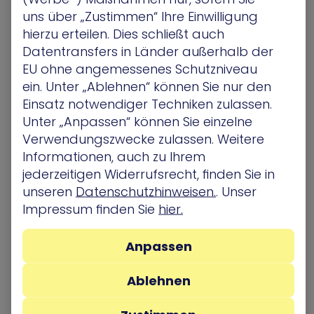
Es reicht nicht aus, zu wissen, dass es
uns über „Zustimmen“ Ihre Einwilligung
Schwachstellen gibt oder wie schwerwiegend
hierzu erteilen. Dies schließt auch
diese sein können. Ein Unternehmen muss
Datentransfers in Länder außerhalb der
verstehen, wie wahrscheinlich es ist, dass diese
EU ohne angemessenes Schutzniveau
Schwachstellen ausgenutzt werden, wie sie
ein. Unter „Ablehnen“ können Sie nur den
ausgenutzt werden könnten und welches
Einsatz notwendiger Techniken zulassen.
spezifische Risiko sie für jede
Sicherheitsumgebung darstellen. Ohne diesen
Unter „Anpassen“ können Sie einzelne
Kontext wird die Verbesserung der
Sicherheitslage
Verwendungszwecke zulassen. Weitere
eine weitaus schwierigere– wenn nicht gar
Informationen, auch zu Ihrem
unmögliche– Aufgabe.
jederzeitigen Widerrufsrecht, finden Sie in
unseren
Datenschutzhinweisen.
. Unser
Einsatz von Softwaretools
Impressum finden Sie
hier.
für ein effizienteres
Anpassen
Management der
Ablehnen
Sicherheitslage