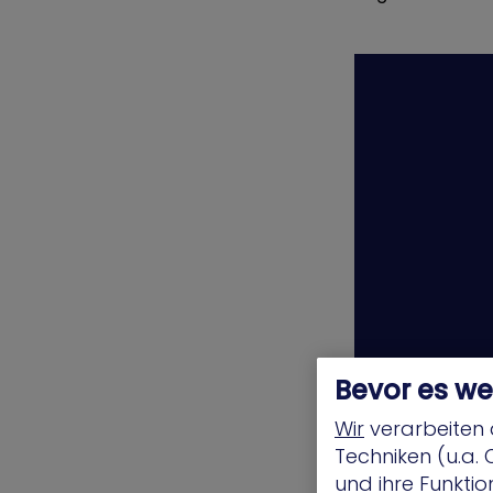
Bevor es we
Wir
verarbeiten 
Techniken (u.a. 
und ihre Funktio