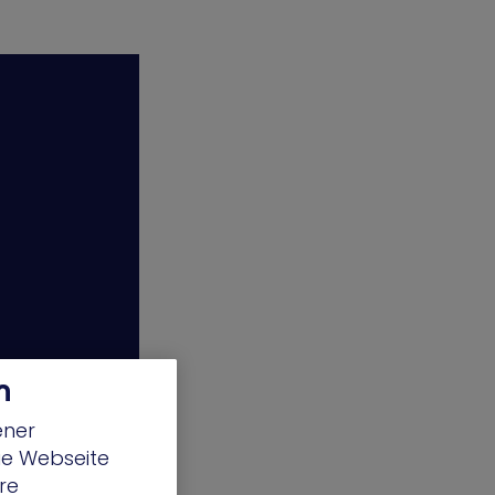
n
ener
die Webseite
re