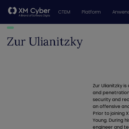
CTEM
Platform
Anwend
Risk Exposure
Hybrid Cloud Se
Reporting vo
Active-Directory
SOC Opt
Risikomanagement in der Liefe
Ransomware-
Continuous Contr
Zur Ulianitzky
Zur Ulianitzky i
and penetration
security and re
an offensive an
Prior to joining
Young. During hi
engineer and te