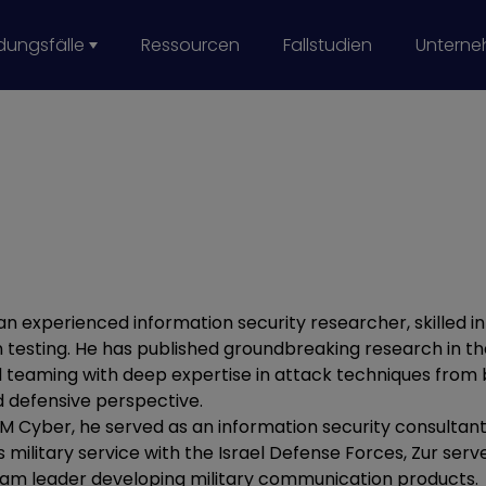
ungsfälle
Ressourcen
Fallstudien
Untern
 Reduction
curity
n Cyberrisiken
-Sicherheit
imization
rkette und bei Dritten
Bereitschaft
ols Monitoring
s an experienced information security researcher, skilled 
 testing. He has published groundbreaking research in the
d teaming with deep expertise in attack techniques from
d defensive perspective.
 XM Cyber, he served as an information security consultant
s military service with the Israel Defense Forces, Zur ser
am leader developing military communication products.