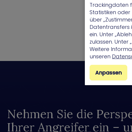
Trackingdaten f
Statistiken ode
über „Zustimmen“
Datentransfers
ein. Unter „Abl
zulassen. Unter
Weitere Informat
unseren
Datensc
Anpassen
Nehmen Sie die Perspe
Ihrer Angreifer ein – 