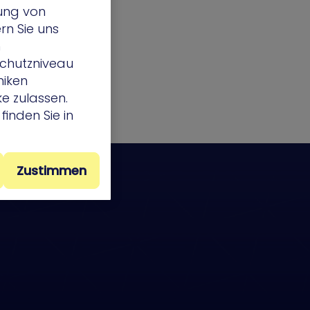
lung von
rn Sie uns
h
chutzniveau
niken
e zulassen.
finden Sie in
Zustimmen