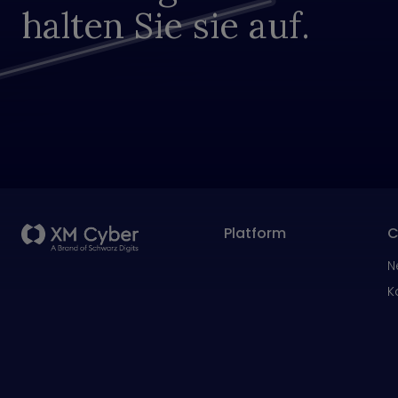
halten Sie sie auf.
Platform
C
N
K