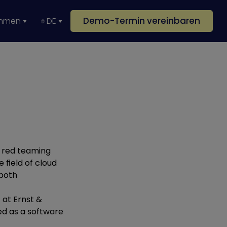
Demo-Termin vereinbaren
ehmen
DE
in red teaming
 field of cloud
 both
 at Ernst &
ved as a software