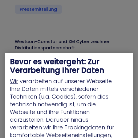
Pressemitteilung
Westcon-Comstor und XM Cyber zeichnen
Distributionspartnerschaft
Neue Vereinbarung erschließt Channelpartnern
Bevor es weitergeht: Zur
den Zugang zu den Continuous-Threat-
Verarbeitung Ihrer Daten
Exposure-Management-Lösungen von XM Cyber
Paderborn, München – 2. Juli 2024 Westcon-
Wir
verarbeiten auf unserer Webseite
Comstor
(https://www.westconcomstor.com/de/de.html),
Ihre Daten mittels verschiedener
…
Techniken (u.a. Cookies), sofern dies
technisch notwendig ist, um die
Pressemitteilung
Webseite und ihre Funktionen
darzustellen. Darüber hinaus
verarbeiten wir Ihre Trackingdaten für
komfortable Webseiteneinstellungen,