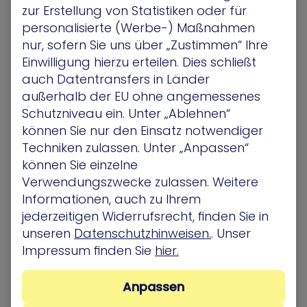
zur Erstellung von Statistiken oder für
Gartner®-Bericht: Strategische Roadmap für
das Management von Bedrohungsrisiken 2024
personalisierte (Werbe-) Maßnahmen
nur, sofern Sie uns über „Zustimmen“ Ihre
Unternehmen sind mit unterschiedlichen und
sich fortlaufend ändernden Risiken
Einwilligung hierzu erteilen. Dies schließt
konfrontiert. Diesen effektiv zu begegnen,
auch Datentransfers in Länder
erfordert ein hohes Maß an Anpassungsfähigkeit.
außerhalb der EU ohne angemessenes
Das traditionelle…
Schutzniveau ein. Unter „Ablehnen“
können Sie nur den Einsatz notwendiger
Pressemitteilung
Techniken zulassen. Unter „Anpassen“
können Sie einzelne
Verwendungszwecke zulassen. Weitere
Informationen, auch zu Ihrem
jederzeitigen Widerrufsrecht, finden Sie in
unseren
Datenschutzhinweisen.
. Unser
Impressum finden Sie
hier.
Anpassen