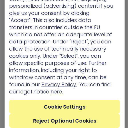
desarrollado más de 15 tecnologías patentadas
personalized (advertising) content if you
basadas en un conjunto de algoritmos
give us your consent by clicking
patentados que permiten la simulación continua
"Accept". This also includes data
y automática de las técnicas y métodos de un
transfers in countries outside the EU
hacker.
which do not offer an adequate level of
data protection. Under "Reject", you can
Para más información, enviar un correo
allow the use of technically necessary
electrónico a
[email protected]
.
cookies only. Under "Select", you can
allow specific purposes of use. Further
Related Topics
information, including your right to
withdraw consent at any time, can be
Cloud Security Posture Management
found in our
Privacy Policy.
. You can find
our legal notice
here.
Webinar on demand
Cookie Settings
Reject Optional Cookies