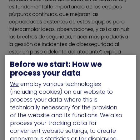
es fundamental la importancia de los equipos
púrpuros continuos, que mejoran las
capacidades existentes de estos equipos para
intercambiar ideas, observaciones, y así disminuir
las brechas de seguridad, hacer más productiva
la gestión de incidentes de ciberseguridad al
estar un paso adelante del atacante”, explica
Eduardo Golcman, Director de Ventas de XM
Before we start: How we
Cyber para Latinoamérica.
process your data
Acerca de XM Cyber
We
employ various technologies
(including cookies) on our website to
XM Cyber fue fundada por ejecutivos de
process your data where this is
seguridad del sector de inteligencia de élite
technically necessary for the provision
israelí. El equipo central de XM Cyber está
of the website and its functions. We also
compuesto por veteranos altamente calificados
process your tracking data for
y experimentados de la inteligencia israelí con
convenient website settings, to create
experiencia tanto en seguridad cibernética
defensiva como ofensiva. XM Cyber ha
anonymous statistics or for displaying